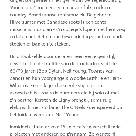
singer/songwriter in het genre dat we tegenwoordig
'Americana' noemen: een mix van folk, rock en
country. Amerikaanse rootsmuziek. De geboren
Hilversumer met Canadese roots is een echte
musicians musician - z'n collega's lopen met hem weg
en laten het niet na hun bewondering voor hem onder
stoelen of banken te steken.
Hij ontwikkelde door de jaren heen een eigen stijl,
geworteld in de traditie van de troubadours uit de
60/70 jaren (Bob Dylan, Neil Young, Townes van
Zandt) en hun voorgangers Woodie Guthrie en Hank
Williams. Een rijk geschakeerde stijl die soms
akoestisch is - zoals de nummers die hij solo of met
z'n partner Kersten de Ligny brengt -, soms ruig
elektrisch met z'n band The O'Neils - geïnspireerd op
het luidere werk van 'Neil' Young.
Inmiddels staan er zo'n 16 solo cd's en verschillende
projecten met anderen op z'n naam. Zo werkte hij