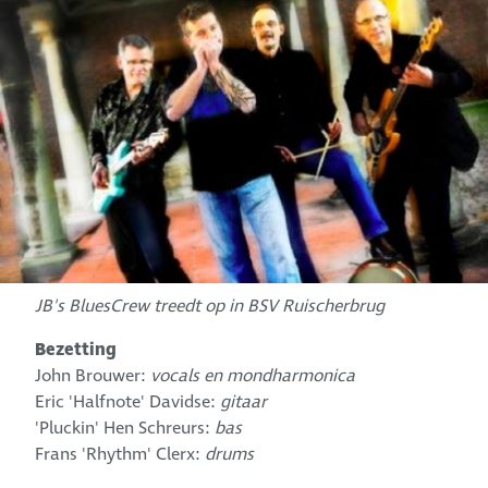
JB's BluesCrew treedt op in BSV Ruischerbrug
Bezetting
John Brouwer:
vocals en mondharmonica
Eric 'Halfnote' Davidse:
gitaar
'Pluckin' Hen Schreurs:
bas
Frans 'Rhythm' Clerx:
drums