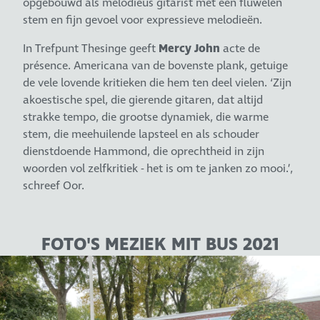
opgebouwd als melodieus gitarist met een fluwelen
stem en fijn gevoel voor expressieve melodieën.
In Trefpunt Thesinge geeft
Mercy John
acte de
présence. Americana van de bovenste plank, getuige
de vele lovende kritieken die hem ten deel vielen. ‘Zijn
akoestische spel, die gierende gitaren, dat altijd
strakke tempo, die grootse dynamiek, die warme
stem, die meehuilende lapsteel en als schouder
dienstdoende Hammond, die oprechtheid in zijn
woorden vol zelfkritiek - het is om te janken zo mooi.’,
schreef Oor.
FOTO'S MEZIEK MIT BUS 2021