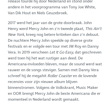
release tourde hij door Nederland en stond onder
andere in het voorprogramma van Tony Joe White,
Van Dik Hout en Niels Geuzebroek.
2017 werd het jaar van de grote doorbraak. John
Henry werd Mercy John en z'n tweede plaat,
This Ain’t
New York
, kreeg nog betere kritieken dan z'n debuut.
De nuchtere Mercy John speelde op diverse grote
festivals en er volgde een tour met JW Roy en Danny
Vera. In 2019 verscheen
Let It Go Easy,
dat geschreven
werd toen hij het wat rustiger aan deed. De
Americana-invloeden bleven, maar de sound werd wat
rauwer en de songs steviger. Samen met Danny Vera
schreef hij de megahit
Roller Coaster
en de lovende
recensies voor zijn nieuwe album blijven
binnenstromen. Volgens de Volkskrant, Music Maker
en OOR brengt Mercy John de beste Americana die er
momenteel in Nederland wordt gemaakt.