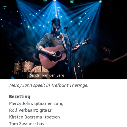
Sander van den Berg
Mercy John speelt in Trefpunt Thesinge.
Bezetting
Mercy John: gitaar en zang
Rolf Verbaant: gitaar
Kirsten Boersma: toetsen
Tom Zwaans: bas