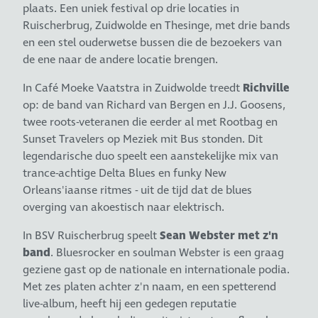
plaats. Een uniek festival op drie locaties in
Ruischerbrug, Zuidwolde en Thesinge, met drie bands
en een stel ouderwetse bussen die de bezoekers van
de ene naar de andere locatie brengen.
In Café Moeke Vaatstra in Zuidwolde treedt
Richville
op: de band van Richard van Bergen en J.J. Goosens,
twee roots-veteranen die eerder al met Rootbag en
Sunset Travelers op Meziek mit Bus stonden. Dit
legendarische duo speelt een aanstekelijke mix van
trance-achtige Delta Blues en funky New
Orleans'iaanse ritmes - uit de tijd dat de blues
overging van akoestisch naar elektrisch.
In BSV Ruischerbrug speelt
Sean Webster met z'n
band
. Bluesrocker en soulman Webster is een graag
geziene gast op de nationale en internationale podia.
Met zes platen achter z'n naam, en een spetterend
live-album, heeft hij een gedegen reputatie