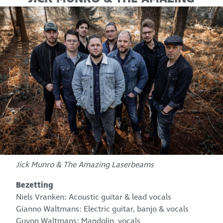
LASERBEAMS
Jick Munro & The Amazing Laserbeams
Bezetting
Niels Vranken: Acoustic guitar & lead vocals
Gianno Waltmans: Electric guitar, banjo & vocals
Guyon Waltmans: Mandolin, vocals