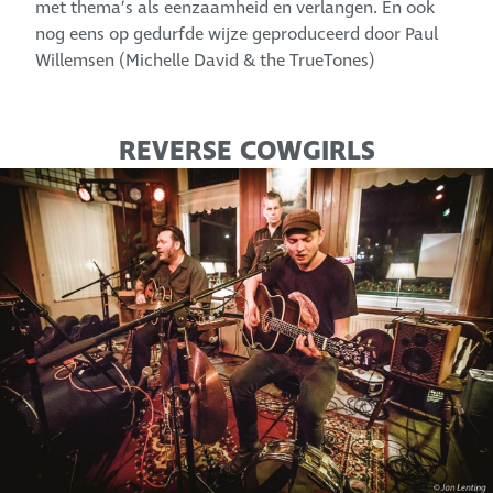
met thema’s als eenzaamheid en verlangen. En ook
nog eens op gedurfde wijze geproduceerd door Paul
Willemsen (Michelle David & the TrueTones)
REVERSE COWGIRLS